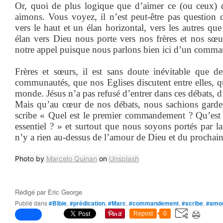
Or, quoi de plus logique que d’aimer ce (ou ceux) 
aimons. Vous voyez, il n’est peut-être pas question d
vers le haut et un élan horizontal, vers les autres qu
élan vers Dieu nous porte vers nos frères et nos sœu
notre appel puisque nous parlons bien ici d’un comm
Frères et sœurs, il est sans doute inévitable que de
communautés, que nos Eglises discutent entre elles, qu
monde. Jésus n’a pas refusé d’entrer dans ces débats, d
Mais qu’au cœur de nos débats, nous sachions garder
scribe « Quel est le premier commandement ? Qu’est 
essentiel ? » et surtout que nous soyons portés par la
n’y a rien au-dessus de l’amour de Dieu et du prochain
Photo by
Marcelo Quinan
on
Unsplash
Rédigé par
Eric George
Publié dans
#Bible
,
#prédication
,
#Marc
,
#commandement
,
#scribe
,
#amo
Repost
0