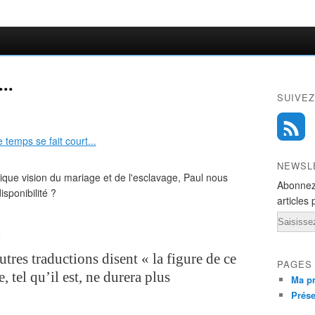
..
SUIVEZ
NEWSL
ntique vision du mariage et de l'esclavage, Paul nous
Abonnez
disponibilité ?
articles 
Email
5
utres traductions disent « la figure de ce
PAGES
tel qu’il est, ne durera plus
Ma pr
Prése