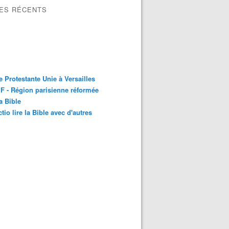
LES RÉCENTS
e Protestante Unie à Versailles
 - Région parisienne réformée
la Bible
ctio lire la Bible avec d'autres