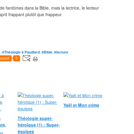
e fantômes dans la Bible, mais la lectrice, le lecteur
prit frappant plutôt que frappeur.
r
,
#Théologie à Poudlard
,
#Bible
,
#lecture
epost
0
Yaël et Mon crime
à
Théologie super-
ste,
héroïque (1) : Super-
..
équipes