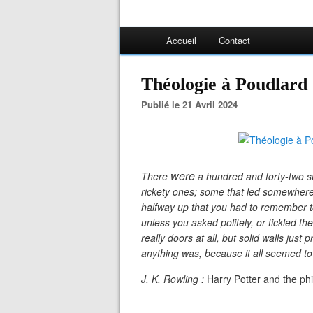
Accueil
Contact
Théologie à Poudlard (
Publié le 21 Avril 2024
were
There
a hundred and forty-two s
rickety ones; some that led somewhere 
halfway up that you had to remember t
unless you asked politely, or tickled th
really doors at all, but solid walls jus
anything was, because it all seemed t
J. K. Rowling :
Harry Potter and the ph