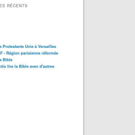
LES RÉCENTS
e Protestante Unie à Versailles
 - Région parisienne réformée
la Bible
ctio lire la Bible avec d'autres