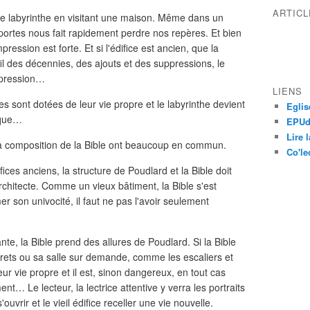
ARTIC
 de labyrinthe en visitant une maison. Même dans un
ortes nous fait rapidement perdre nos repères. Et bien
pression est forte. Et si l'édifice est ancien, que la
fil des décennies, des ajouts et des suppressions, le
impression…
LIENS
es sont dotées de leur vie propre et le labyrinthe devient
Eglis
lique…
EPUdF
Lire 
t la composition de la Bible ont beaucoup en commun.
Co'le
ces anciens, la structure de Poudlard et la Bible doit
n architecte. Comme un vieux bâtiment, la Bible s'est
mer son univocité, il faut ne pas l'avoir seulement
ante, la Bible prend des allures de Poudlard. Si la Bible
ets ou sa salle sur demande, comme les escaliers et
eur vie propre et il est, sinon dangereux, en tout cas
… Le lecteur, la lectrice attentive y verra les portraits
uvrir et le vieil édifice receller une vie nouvelle.