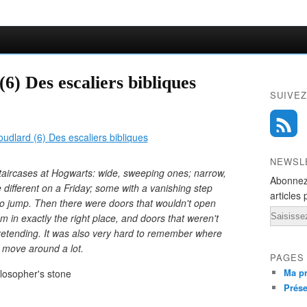
6) Des escaliers bibliques
SUIVEZ
NEWSL
taircases at Hogwarts: wide, sweeping ones; narrow,
Abonnez
different on a Friday; some with a vanishing step
articles 
o jump. Then there were doors that wouldn't open
Email
em in exactly the right place, and doors that weren't
t pretending. It was also very hard to remember where
o move around a lot.
PAGES
Ma pr
ilosopher's stone
Prése