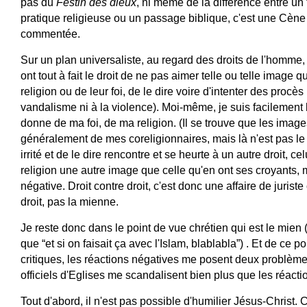
pas du 
Festin des dieux
, ni même de la différence entre un 
pratique religieuse ou un passage biblique, c'est une Cène q
commentée. 
Sur un plan universaliste, au regard des droits de l'homme, 
ont tout à fait le droit de ne pas aimer telle ou telle image q
religion ou de leur foi, de le dire voire d'intenter des procès (
vandalisme ni à la violence). Moi-même, je suis facilement
donne de ma foi, de ma religion. (Il se trouve que les images
généralement de mes coreligionnaires, mais là n'est pas le s
irrité et de le dire rencontre et se heurte à un autre droit, ce
religion une autre image que celle qu'en ont ses croyants
négative. Droit contre droit, c'est donc une affaire de jurist
droit, pas la mienne. 
Je reste donc dans le point de vue chrétien qui est le mien (
que “et si on faisait ça avec l'Islam, blablabla”) . Et de ce po
critiques, les réactions négatives me posent deux problèm
officiels d'Eglises me scandalisent bien plus que les réactio
Tout d'abord, il n'est pas possible d'humilier Jésus-Christ. Ce