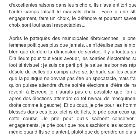
d'excellentes raisons dans leurs choix, ils n'avaient tort qu
l'autre camps faisait le mauvais choix... Face à une si
engagement, faire un choix, le défendre et pourtant savoi
choix sont tout aussi respectables...
Après le pataquès des municipales ébroïciennes, je pri
femmes politiques plus que jamais. Je n'idéalise pas le mo
bien que derrière la dimension de service, il y a toujours 
D'ailleurs pour tout vous avouer, les soirées électorales
foot télévisuel : je suis de parti pri, je salue les bonnes 
désole de celles du camps adverse, je hurle sur les coups 
que la politique ne devrait pas être un specatacle, mais fr
qu'on puisse attendre d'une soirée électorale d'être de hau
revenir à Evreux, je n'aurais pas cru possible que l'on 
après des élections atteindre ce tel niveau de mesquineri
droite comme à gauche). Et du coup, je prie pour les homm
blessés dans ces jeux pleins de fiels, je prie pour ceux 
cette course. Je prie pour qu'ils sachent conserver 
engagements. je prie pour que nous sachions les accomp
même quand ils se plantent, plutôt que de prendre un plais