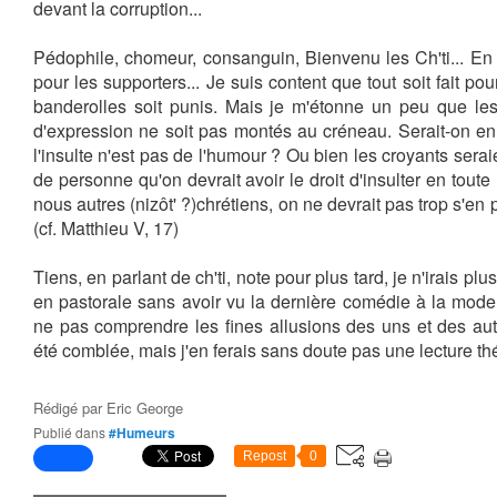
devant la corruption...
Pédophile, chomeur, consanguin, Bienvenu les Ch'ti... En fa
pour les supporters... Je suis content que tout soit fait po
banderolles soit punis. Mais je m'étonne un peu que les
d'expression ne soit pas montés au créneau. Serait-on e
l'insulte n'est pas de l'humour ? Ou bien les croyants seraie
de personne qu'on devrait avoir le droit d'insulter en tout
nous autres (nizôt' ?)chrétiens, on ne devrait pas trop s'en 
(cf. Matthieu V, 17)
Tiens, en parlant de ch'ti, note pour plus tard, je n'irais p
en pastorale sans avoir vu la dernière comédie à la mode 
ne pas comprendre les fines allusions des uns et des autr
été comblée, mais j'en ferais sans doute pas une lecture th
Rédigé par
Eric George
Publié dans
#Humeurs
Repost
0