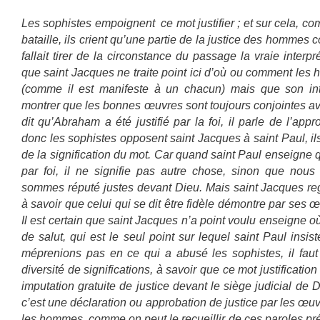
Les sophistes empoignent ce mot justifier ; et sur cela, co
bataille, ils crient qu’une partie de la justice des hommes 
fallait tirer de la circonstance du passage la vraie interp
que saint Jacques ne traite point ici d’où ou comment les
(comme il est manifeste à un chacun) mais que son in
montrer que les bonnes œuvres sont toujours conjointes ave
dit qu’Abraham a été justifié par la foi, il parle de l’app
donc les sophistes opposent saint Jacques à saint Paul, il
de la signification du mot. Car quand saint Paul enseigne
par foi, il ne signifie pas autre chose, sinon que nou
sommes réputé justes devant Dieu. Mais saint Jacques reg
à savoir que celui qui se dit être fidèle démontre par ses œ
Il est certain que saint Jacques n’a point voulu enseigne o
de salut, qui est le seul point sur lequel saint Paul insi
méprenions pas en ce qui a abusé les sophistes, il faut
diversité de significations, à savoir que ce mot justification
imputation gratuite de justice devant le siège judicial de 
c’est une déclaration ou approbation de justice par les œuv
les hommes, comme on peut le recueillir de ces paroles pr