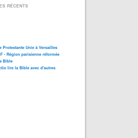
LES RÉCENTS
e Protestante Unie à Versailles
 - Région parisienne réformée
la Bible
ctio lire la Bible avec d'autres