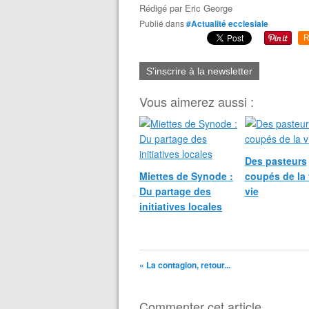
Rédigé par
Eric George
Publié dans
#Actualité ecclesiale
R
S'inscrire à la newsletter
Vous aimerez aussi :
Des pasteurs
Miettes de Synode :
coupés de la 
Du partage des
vie
initiatives locales
« La contagion, retour...
Commenter cet article