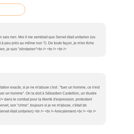
n sais rien. Moi il me semblait que Servet était unitarien (ou
nt à peu près au même non ?). De toute façon, je m'en fiche
en, je suis "zérotarien"<br /> <br /> <br />
citation exacte, si je ne m'abuse c'est : "tuer un homme, ce n'est
uer un homme". On la doit à Sébastien Castellion, un illustre
> dans le combat pour la liberté d'expression, protestant
rvet, son "crime", toujours si je ne m'abuse, c'était de
ervet était unitarien).<br /> <br /> Amicalement.<br /> <br />