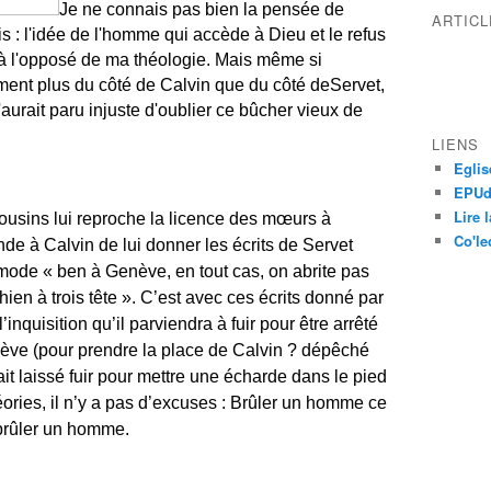
Je ne connais pas bien la pensée de
ARTIC
s : l'idée de l'homme qui accède à Dieu et le refus
 à l'opposé de ma théologie. Mais même si
ent plus du côté de Calvin que du côté deServet,
'aurait paru injuste d'oublier ce bûcher vieux de
LIENS
Eglis
EPUdF
Lire 
cousins lui reproche la licence des mœurs à
Co'le
e à Calvin de lui donner les écrits de Servet
mode « ben à Genève, en tout cas, on abrite pas
hien à trois tête ». C’est avec ces écrits donné par
nquisition qu’il parviendra à fuir pour être arrêté
ève (pour prendre la place de Calvin ? dépêché
ait laissé fuir pour mettre une écharde dans le pied
éories, il n’y a pas d’excuses : Brûler un homme ce
 brûler un homme.