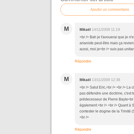
Ajouter un commentaire
M
Mikaël
14/11/2009 11:19
<br /> Bah je t'avouerai que je n'e
arianiste peut-être mais ça revie
aussi, moi je<br /> suis pas unitari
Répondre
M
Mikaël
13/11/2009 12:38
<br /> Salut Eric,<br /> <br /> La 
pas défendre une doctrine, c'est t
prédecesseur de Pierre Bayle<br /
également.<br /> <br /> Quant à Se
contester le dogme de la Trinité (S
<br />
Répondre