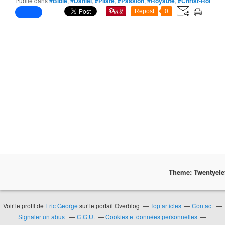
Publié dans
#Bible
,
#Daniel
,
#Pilate
,
#Passion
,
#Royauté
,
#Christ-Roi
Repost
0
Theme: Twentyel
Voir le profil de
Eric George
sur le portail Overblog
Top articles
Contact
Signaler un abus
C.G.U.
Cookies et données personnelles