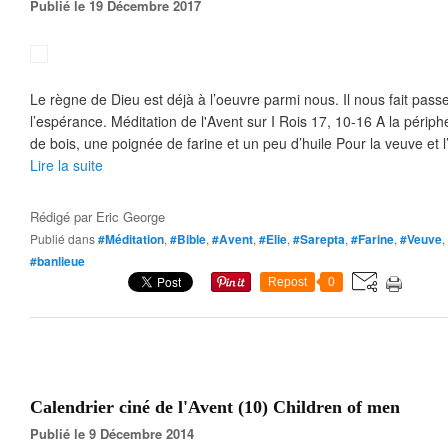
Publié le 19 Décembre 2017
Le règne de Dieu est déjà à l’oeuvre parmi nous. Il nous fait pass
l’espérance. Méditation de l'Avent sur I Rois 17, 10-16 A la péri
de bois, une poignée de farine et un peu d’huile Pour la veuve et l’
Lire la suite
Rédigé par
Eric George
Publié dans
#Méditation
,
#Bible
,
#Avent
,
#Elie
,
#Sarepta
,
#Farine
,
#Veuve
,
#banlieue
Repost
0
Calendrier ciné de l'Avent (10) Children of men
Publié le 9 Décembre 2014