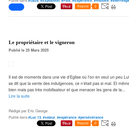
Publié dans
#Gaza
,
#Exposition
,
#Paix
,
#Espérance
,
#Histoire
,
#Interrelig
Repost
0
Le propriétaire et le vigneron
Publié le 25 Mars 2025
Il est de moments dans une vie d'Eglise où l'on en veut un peu L
se dit que la vente des indulgences, ce n’était pas si mal. Et même
bien mais pas très mobilisateur et que menacer les gens de la...
Lire la suite
Rédigé par
Eric George
Publié dans
#Luc 13
,
#valeur
,
#espérance
,
#persévérance
Repost
0