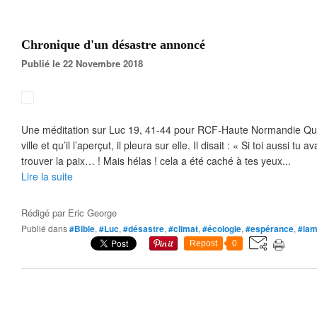
Chronique d'un désastre annoncé
Publié le 22 Novembre 2018
Une méditation sur Luc 19, 41-44 pour RCF-Haute Normandie Qu
ville et qu’il l’aperçut, il pleura sur elle. Il disait : « Si toi aussi t
trouver la paix… ! Mais hélas ! cela a été caché à tes yeux...
Lire la suite
Rédigé par
Eric George
Publié dans
#Bible
,
#Luc
,
#désastre
,
#climat
,
#écologie
,
#espérance
,
#lam
Repost
0