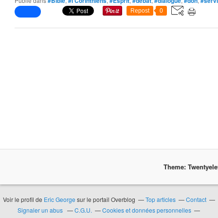
Publié dans
#Bible
,
#I Corinthiens
,
#Esprit
,
#débat
,
#dialogue
,
#don
,
#serv
Repost
0
Theme: Twentyel
Voir le profil de
Eric George
sur le portail Overblog
Top articles
Contact
Signaler un abus
C.G.U.
Cookies et données personnelles