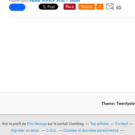
Publié dans
#Bible
,
#Grâce
,
#Luc 7
,
#Naïn
Repost
0
Theme: Twentyel
Voir le profil de
Eric George
sur le portail Overblog
Top articles
Contact
Signaler un abus
C.G.U.
Cookies et données personnelles