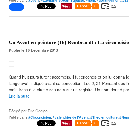
Publié dans
#Luc 1
,
#Zacharie
,
#Jean-Baptiste
,
#nom
,
#dérangement
,
#Es
Repost
0
Un Avent en peinture (16) Rembrandt : La circoncisi
Publié le 16 Décembre 2013
Quand huit jours furent accomplis, il fut circoncis et on lui donna 
l’ange avait indiqué avant sa conception. Luc 2, 21 Pendant que l’
main trace à la plume son nom sur un registre. Un nom donné par.
Lire la suite
Rédigé par
Eric George
Publié dans
#Circoncision
,
#calendrier de l'Avent
,
#Théo en culture
,
#Rem
Repost
0