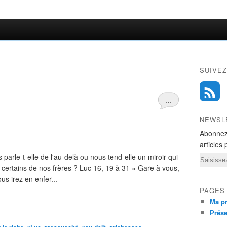
SUIVEZ
…
NEWSL
Abonnez
articles 
parle-t-elle de l'au-delà ou nous tend-elle un miroir qui
Email
 certains de nos frères ? Luc 16, 19 à 31 « Gare à vous,
ous irez en enfer...
PAGES
Ma pr
Prése